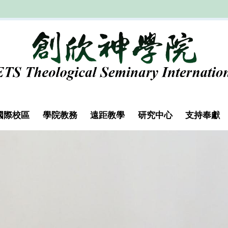
國際校區
學院教務
遠距教學
研究中心
支持奉獻